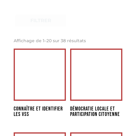
FILTRER
Trié
Affichage de 1–20 sur 38 résultats
du
plus
récent
au
plus
ancien
Connaître et identifier
Démocratie locale et
les VSS
participation citoyenne