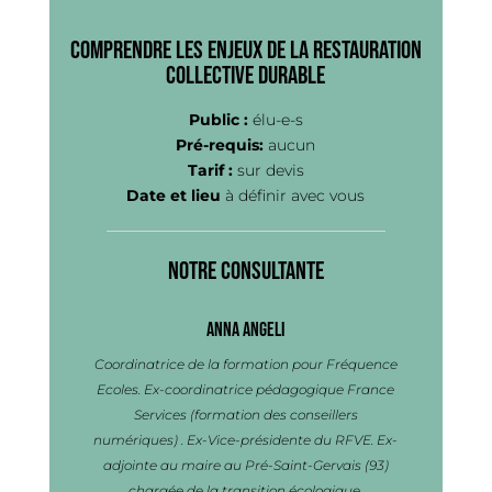
Comprendre les enjeux de la restauration
collective durable
Public :
élu-e-s
Pré-requis:
aucun
Tarif :
sur devis
Date et lieu
à définir avec vous
Notre consultante
Anna ANGELI
Coordinatrice de la formation pour Fréquence
Ecoles. Ex-coordinatrice pédagogique France
Services (formation des conseillers
numériques) . Ex-Vice-présidente du RFVE. Ex-
adjointe au maire au Pré-Saint-Gervais (93)
chargée de la transition écologique.