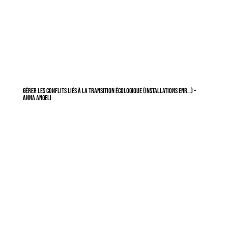
Gérer les conflits liés à la transition écologique (installations ENR…) –
Anna Angeli