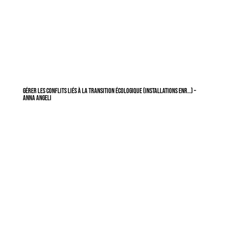
Gérer les conflits liés à la transition écologique (installations ENR…) –
Anna Angeli